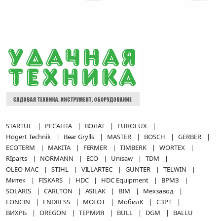
STARTUL
РЕСАНТА
ВОЛАТ
EUROLUX
Högert Technik
Bear Grylls
MASTER
BOSCH
GERBER
нимальная
ксимальная
ECOTERM
MAKITA
FERMER
TIMBERK
WORTEX
на
на
RIparts
NORMANN
ECO
Unisaw
TDM
OLEO-MAC
STIHL
VILLARTEC
GUNTER
TELWIN
Митек
FISKARS
HDC
HDC Equipment
ВРМЗ
SOLARIS
CARLTON
ASILAK
BIM
Мехзавод
LONCIN
ENDRESS
MOLOT
МобилК
СЗРТ
ВИХРЬ
OREGON
ТЕРМИЯ
BULL
DGM
BALLU