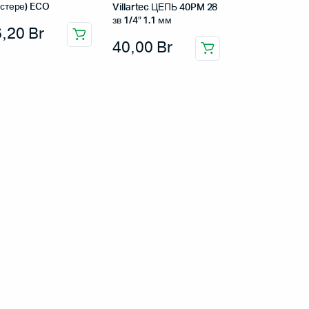
стере) ECO
Villartec ЦЕПЬ 40PM 28
зв 1/4″ 1.1 мм
6,20
Br
40,00
Br