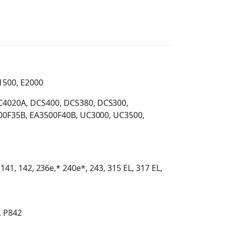
E1500, E2000
4020A, DCS400, DCS380, DCS300,
00F35B, EA3500F40B, UC3000, UC3500,
141, 142, 236e,* 240e*, 243, 315 EL, 317 EL,
, P842