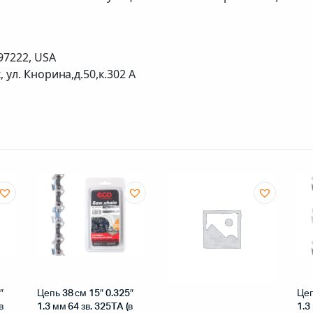
97222, USA
ул. Кнорина,д.50,к.302 А
″
Цепь 38 см 15″ 0.325″
Цеп
в
1.3 мм 64 зв. 325TA (в
1.3