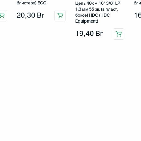
блистере) ECO
бли
Цепь 40 см 16″ 3/8″ LP
1.3 мм 55 зв. (в пласт.
20,30
Br
1
боксе) HDC (HDC
Equipment)
19,40
Br