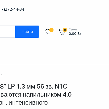
(17)272-44-34
Сумма
0
Найти
0,00
Br
я)
8″ LP 1.3 мм 56 зв. N1C
ваются напильником 4.0
рн. интенсивного