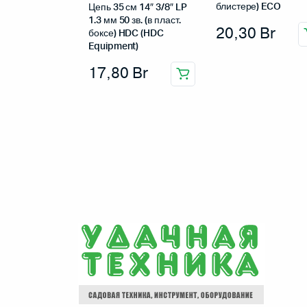
блистере) ECO
Цепь 35 см 14″ 3/8″ LP
1.3 мм 50 зв. (в пласт.
20,30
Br
боксе) HDC (HDC
Equipment)
17,80
Br