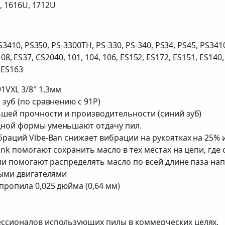
, 1616U, 1712U
410, PS350, PS-3300TH, PS-330, PS-340, PS34, PS45, PS3410,
 108, ES37, CS2040, 101, 104, 106, ES152, ES172, ES151, ES140,
 ES163
VXL 3/8″ 1,3мм
зуб (по сравнению с 91P)
ьшей прочности и производительности (синий зуб)
дной формы уменьшают отдачу пил.
раций Vibe-Ban снижает вибрации на рукоятках на 25% 
nk помогают сохранить масло в тех местах на цепи, где 
епи помогают распределять масло по всей длине паза н
выми двигателями
ропила 0,025 дюйма (0,64 мм)
ссионалов использующих пилы в коммерческих целях.