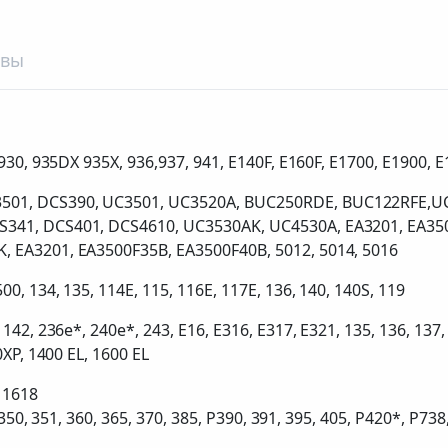
ывы
930, 935DX 935X, 936,937, 941, E140F, E160F, E1700, E1900, 
01, DCS390, UC3501, UC3520A, BUC250RDE, BUC122RFE,UC
341, DCS401, DCS4610, UC3530AK, UC4530A, EA3201, EA35
 EA3201, EA3500F35B, EA3500F40B, 5012, 5014, 5016
0, 134, 135, 114E, 115, 116E, 117E, 136, 140, 140S, 119
42, 236e*, 240e*, 243, E16, E316, E317, E321, 135, 136, 137, 
0XP, 1400 EL, 1600 EL
 1618
 350, 351, 360, 365, 370, 385, P390, 391, 395, 405, P420*, P738