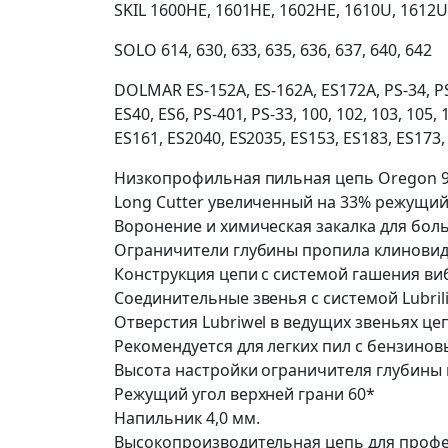
SKIL 1600HE, 1601HE, 1602HE, 1610U, 1612U
SOLO 614, 630, 633, 635, 636, 637, 640, 642
DOLMAR ES-152A, ES-162A, ES172A, PS-34, PS3
ES40, ES6, PS-401, PS-33, 100, 102, 103, 105,
ES161, ES2040, ES2035, ES153, ES183, ES173,
Низкопрофильная пильная цепь Oregon 91
Long Cutter увеличенный на 33% режущий 
Воронение и химическая закалка для бол
Ограничители глубины пропила клинови
Конструкция цепи с системой гашения виб
Соединительные звенья с системой Lubrili
Отверстия Lubriwel в ведущих звеньях ц
Рекомендуется для легких пил с бензино
Высота настройки ограничителя глубины п
Режущий угол верхней грани 60*
Напильник 4,0 мм.
Высокопроизводительная цепь для профе