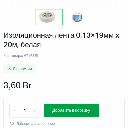
Изоляционная лента 0,13×19мм x
20м, белая
Код товара:
HT1P285
В наличии
3,60
Br
Изоляционная
Добавить в корзину
лента
0,13x19мм
x
Добавить в избранное
20м,