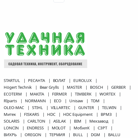
STARTUL
РЕСАНТА
ВОЛАТ
EUROLUX
Högert Technik
Bear Grylls
MASTER
BOSCH
GERBER
ECOTERM
MAKITA
FERMER
TIMBERK
WORTEX
RIparts
NORMANN
ECO
Unisaw
TDM
OLEO-MAC
STIHL
VILLARTEC
GUNTER
TELWIN
Митек
FISKARS
HDC
HDC Equipment
ВРМЗ
SOLARIS
CARLTON
ASILAK
BIM
Мехзавод
LONCIN
ENDRESS
MOLOT
МобилК
СЗРТ
ВИХРЬ
OREGON
ТЕРМИЯ
BULL
DGM
BALLU